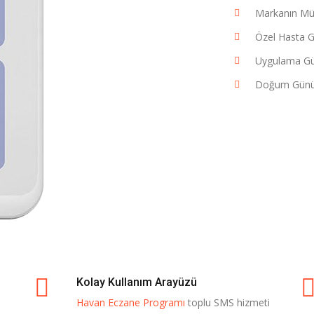
Markanın Müş
Özel Hasta G
Uygulama Gün
Doğum Günü 
Kolay Kullanım Arayüzü
Havan Eczane Programı
toplu SMS hizmeti