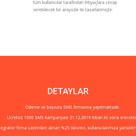
tüm kullanıcılar tarafından ihtiyaçlara cevap
verebilecek bir arayüzle ile tasarlanmıştır.
DETAYLAR
Ödeme ve başvuru SMS firmasına yapılmaktadır.
Ücretsiz 1000 SMS kampanyası 31.12.2019 itibari ile sona erecekti
egratör firma üzerinden alınan %25 iskonto, kullanıcılarımıza yansıtılm