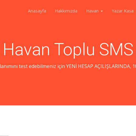
Anasayfa
Hakkımızda
Havan
Yazar Kasa
Havan Toplu SMS
lanımını test edebilmeniz için YENİ HESAP AÇILIŞLARINDA, 